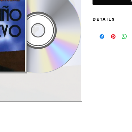
Details
Super special collectab