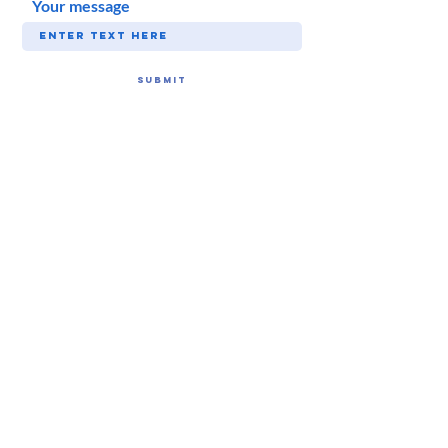
Your message
SUBMIT
Follow Sunny!
Subscribe for Updates