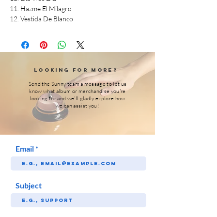
11. Hazme El Milagro
12. Vestida De Blanco
Looking for More?
Send the Sunny team a message to let us
know what album or merchandise you're
looking for and we'll gladly explore how
we can assist you!
Email
Subject