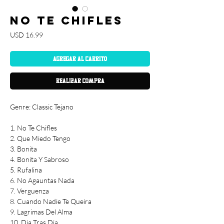
No Te Chifles
Precio
USD 16.99
Agregar al carrito
Realizar compra
Genre: Classic Tejano
1. No Te Chifles
2. Que Miedo Tengo
3. Bonita
4. Bonita Y Sabroso
5. Rufalina
6. No Agauntas Nada
7. Verguenza
8. Cuando Nadie Te Queira
9. Lagrimas Del Alma
10. Dia Tras Dia